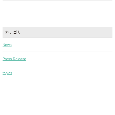
カテゴリー
News
Press Release
topics