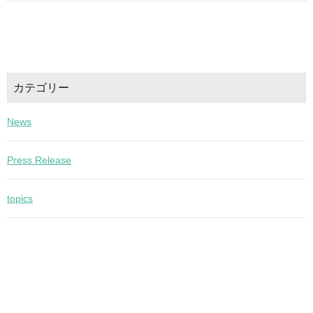
カテゴリー
News
Press Release
topics