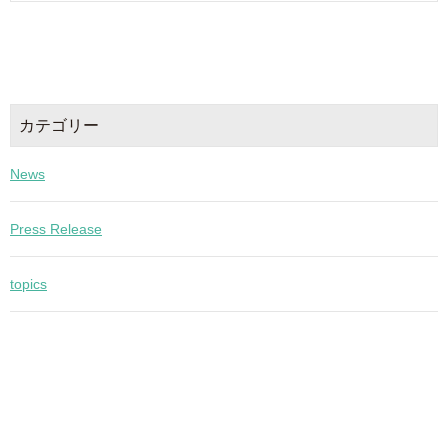
カテゴリー
News
Press Release
topics