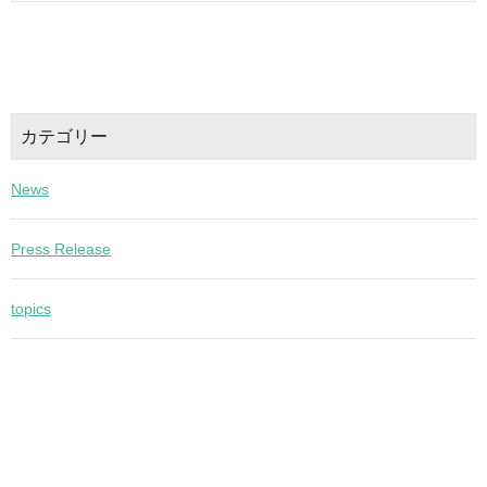
カテゴリー
News
Press Release
topics