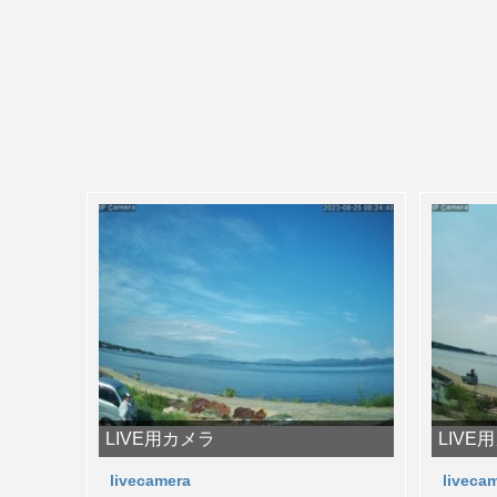
LIVE用カメラ
LIVE
livecamera
liveca