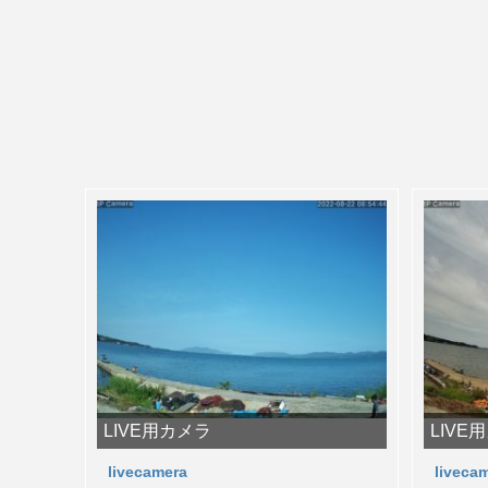
LIVE用カメラ
LIVE
livecamera
liveca