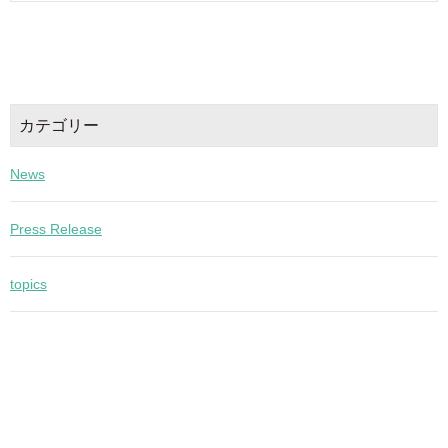
カテゴリー
News
Press Release
topics