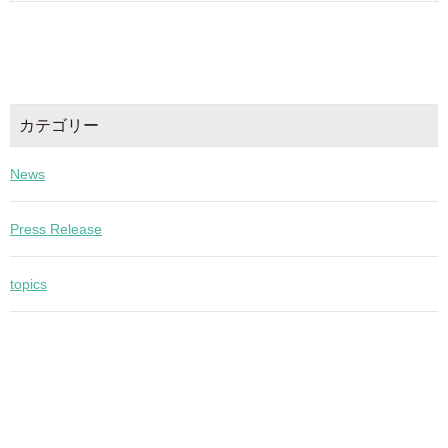
カテゴリー
News
Press Release
topics