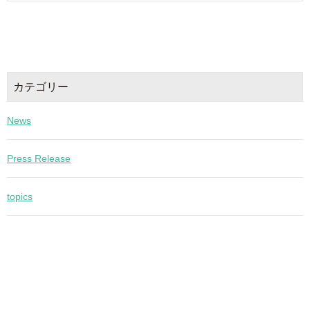
カテゴリー
News
Press Release
topics