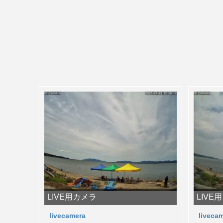
LIVE用カメラ
LIVE
livecamera
liveca