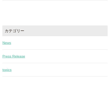
カテゴリー
News
Press Release
topics