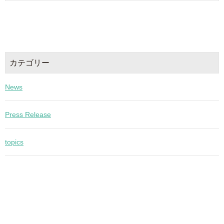
カテゴリー
News
Press Release
topics