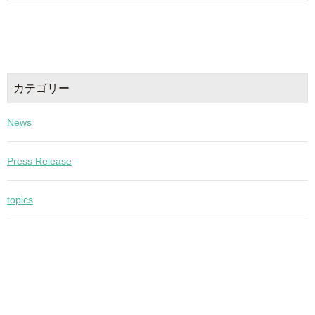
カテゴリー
News
Press Release
topics