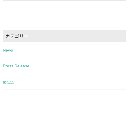
カテゴリー
News
Press Release
topics