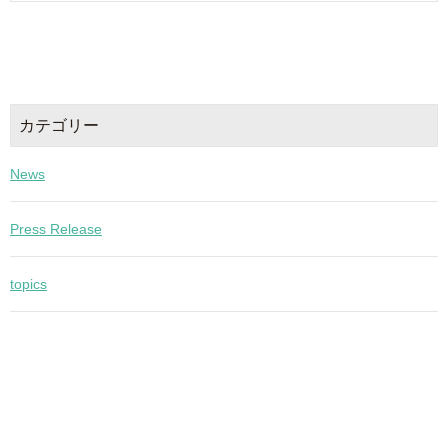
カテゴリー
News
Press Release
topics