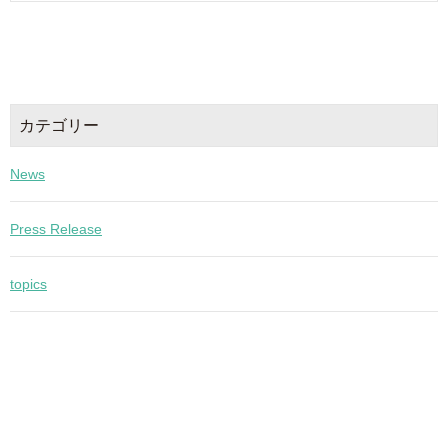
カテゴリー
News
Press Release
topics