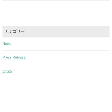
カテゴリー
News
Press Release
topics