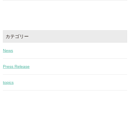
カテゴリー
News
Press Release
topics