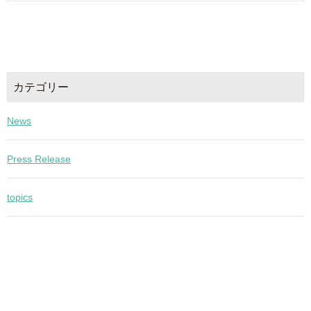
カテゴリー
News
Press Release
topics