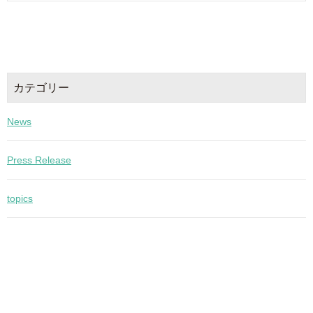
カテゴリー
News
Press Release
topics