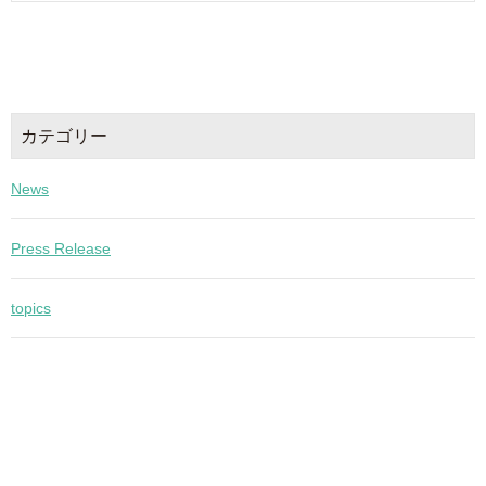
カテゴリー
News
Press Release
topics