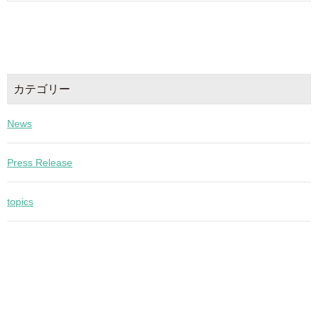
カテゴリー
News
Press Release
topics