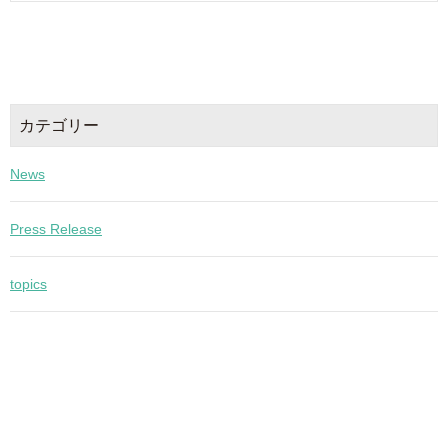
カテゴリー
News
Press Release
topics