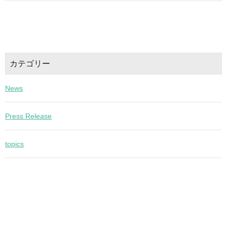
カテゴリー
News
Press Release
topics