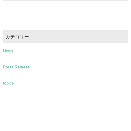
カテゴリー
News
Press Release
topics