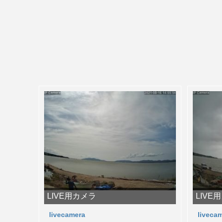
LIVE用カメラ
LIVE
livecamera
liveca