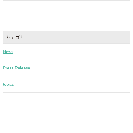
カテゴリー
News
Press Release
topics