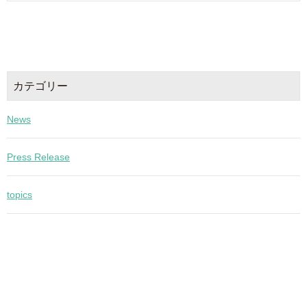
カテゴリー
News
Press Release
topics