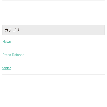
カテゴリー
News
Press Release
topics