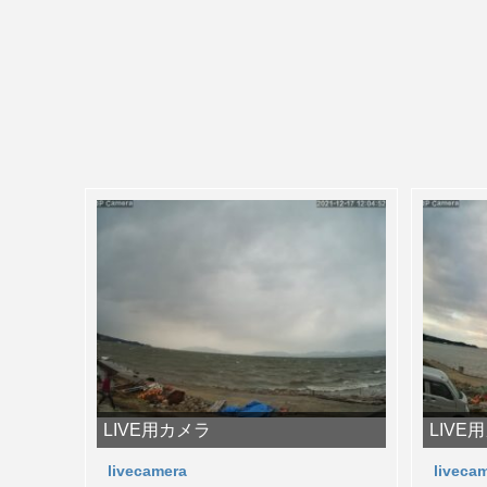
LIVE用カメラ
LIVE
livecamera
liveca