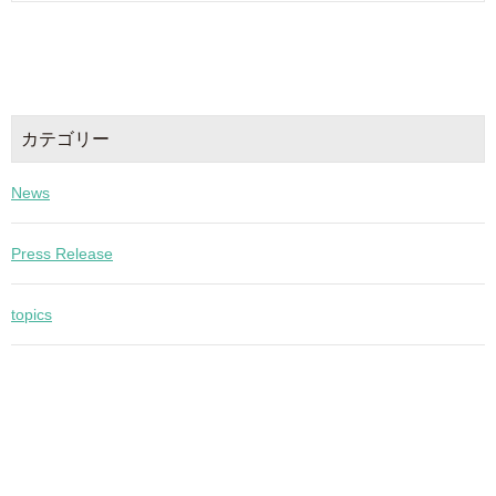
カテゴリー
News
Press Release
topics