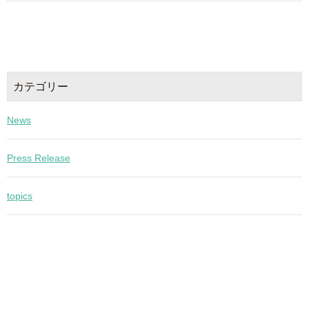
カテゴリー
News
Press Release
topics