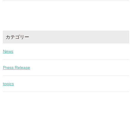
カテゴリー
News
Press Release
topics