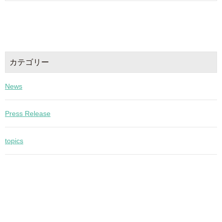
カテゴリー
News
Press Release
topics